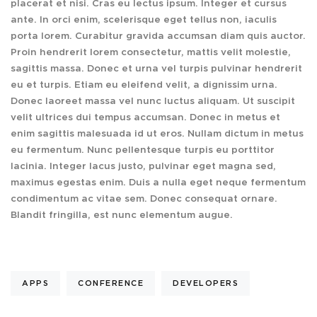
placerat et nisi. Cras eu lectus ipsum. Integer et cursus
ante. In orci enim, scelerisque eget tellus non, iaculis
porta lorem. Curabitur gravida accumsan diam quis auctor.
Proin hendrerit lorem consectetur, mattis velit molestie,
sagittis massa. Donec et urna vel turpis pulvinar hendrerit
eu et turpis. Etiam eu eleifend velit, a dignissim urna.
Donec laoreet massa vel nunc luctus aliquam. Ut suscipit
velit ultrices dui tempus accumsan. Donec in metus et
enim sagittis malesuada id ut eros. Nullam dictum in metus
eu fermentum. Nunc pellentesque turpis eu porttitor
lacinia. Integer lacus justo, pulvinar eget magna sed,
maximus egestas enim. Duis a nulla eget neque fermentum
condimentum ac vitae sem. Donec consequat ornare.
Blandit fringilla, est nunc elementum augue.
APPS
CONFERENCE
DEVELOPERS