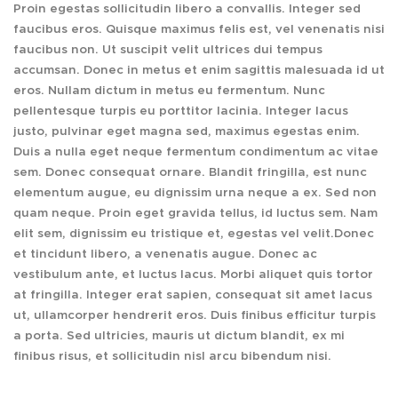
Proin egestas sollicitudin libero a convallis. Integer sed
faucibus eros. Quisque maximus felis est, vel venenatis nisi
faucibus non. Ut suscipit velit ultrices dui tempus
accumsan. Donec in metus et enim sagittis malesuada id ut
eros. Nullam dictum in metus eu fermentum. Nunc
pellentesque turpis eu porttitor lacinia. Integer lacus
justo, pulvinar eget magna sed, maximus egestas enim.
Duis a nulla eget neque fermentum condimentum ac vitae
sem. Donec consequat ornare. Blandit fringilla, est nunc
elementum augue, eu dignissim urna neque a ex. Sed non
quam neque. Proin eget gravida tellus, id luctus sem. Nam
elit sem, dignissim eu tristique et, egestas vel velit.Donec
et tincidunt libero, a venenatis augue. Donec ac
vestibulum ante, et luctus lacus. Morbi aliquet quis tortor
at fringilla. Integer erat sapien, consequat sit amet lacus
ut, ullamcorper hendrerit eros. Duis finibus efficitur turpis
a porta. Sed ultricies, mauris ut dictum blandit, ex mi
finibus risus, et sollicitudin nisl arcu bibendum nisi.